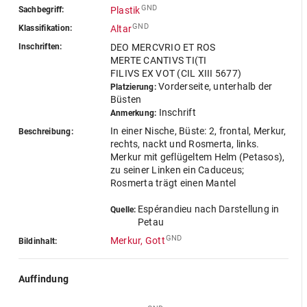
GND
Sachbegriff:
Plastik
GND
Klassifikation:
Altar
Inschriften:
DEO MERCVRIO ET ROS
MERTE CANTIVS TI(TI
FILIVS EX VOT (CIL XIII 5677)
Vorderseite, unterhalb der
Platzierung:
Büsten
Inschrift
Anmerkung:
In einer Nische, Büste: 2, frontal, Merkur,
Beschreibung:
rechts, nackt und Rosmerta, links.
Merkur mit geflügeltem Helm (Petasos),
zu seiner Linken ein Caduceus;
Rosmerta trägt einen Mantel
Espérandieu nach Darstellung in
Quelle:
Petau
GND
Merkur, Gott
Bildinhalt:
Auffindung