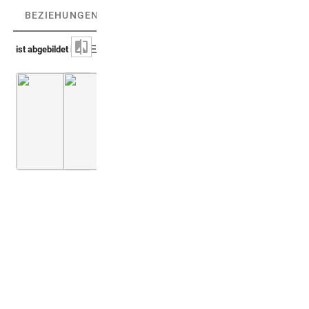
BEZIEHUNGEN
(2)
BEZIEHUNGSGRAPH
ist abgebildet in
Montfaucon 1719 (L'antiquité, 1. Aufl.)
Montfaucon 1719 (L'antiquité, 1. Aufl.)
Bd. 2,2
5. Buch
Bd. 1,