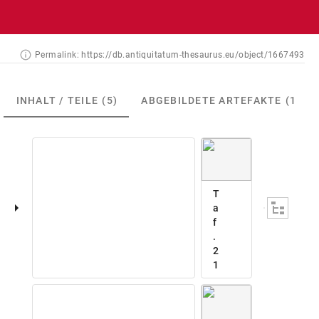
Permalink:
https://db.antiquitatum-thesaurus.eu/object/1667493
INHALT / TEILE
(5)
ABGEBILDETE ARTEFAKTE
(1)
T
a
f
.
2
1