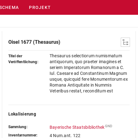
SCHEMA
PROJEKT
Oisel 1677 (Thesaurus)
Thesaurus selectiorum numismatum
Titel der
antiquorum, quo praeter imagines et
Veröffentlichung:
seriem Imperatorum Romanorum a C.
Iul. Caesare ad Constantinum Magnum
usque, quicquid fere Monumentorum ex
Romana Antiquitate in Nummis
Veteribus restat, reconditum est
Lokalisierung
GND
Sammlung:
Bayerische Staatsbibliothek
Inventarnummer:
4 Num.ant. 122