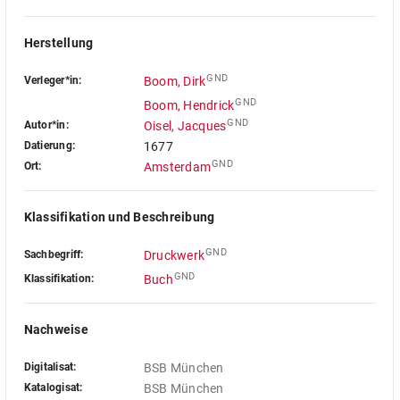
Herstellung
GND
Verleger*in:
Boom, Dirk
GND
Boom, Hendrick
GND
Autor*in:
Oisel, Jacques
Datierung:
1677
GND
Ort:
Amsterdam
Klassifikation und Beschreibung
GND
Sachbegriff:
Druckwerk
GND
Klassifikation:
Buch
Nachweise
Digitalisat:
BSB München
Katalogisat:
BSB München