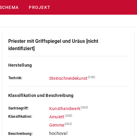
SCHEMA
PROJEKT
Priester mit Griffspiegel und Uräus [nicht
identifiziert]
Herstellung
GND
Technik:
Steinschneidekunst
Klassifikation und Beschreibung
GND
Sachbegriff:
Kunsthandwerk
GND
Klassifikation:
Amulett
GND
Gemme
hochoval
Beschreibung: