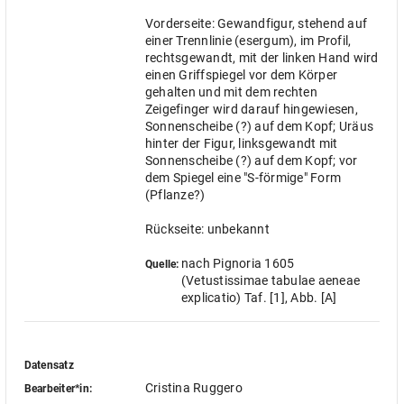
Vorderseite: Gewandfigur, stehend auf
einer Trennlinie (esergum), im Profil,
rechtsgewandt, mit der linken Hand wird
einen Griffspiegel vor dem Körper
gehalten und mit dem rechten
Zeigefinger wird darauf hingewiesen,
Sonnenscheibe (?) auf dem Kopf; Uräus
hinter der Figur, linksgewandt mit
Sonnenscheibe (?) auf dem Kopf; vor
dem Spiegel eine "S-förmige" Form
(Pflanze?)
Rückseite: unbekannt
nach Pignoria 1605
Quelle:
(Vetustissimae tabulae aeneae
explicatio) Taf. [1], Abb. [A]
Datensatz
Cristina Ruggero
Bearbeiter*in: