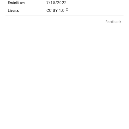
7/15/2022
Erstellt am:
CC BY 4.0
Lizenz:
Feedback
Das Akademienvorhaben »Antiquit
le Objekt-Metadaten dieser
europäischen Bildquellen des 17. u
 - soweit nicht anders vermerkt -
des von Bund und Ländern geför
ingungen der Creative-Commons-