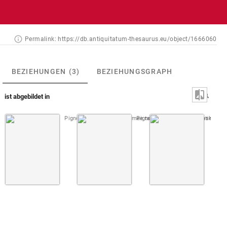
Permalink:
https://db.antiquitatum-thesaurus.eu/object/1666060
BEZIEHUNGEN
(3)
BEZIEHUNGSGRAPH
ist abgebildet in
Pignoria 1605 (Vetustissimae tabulae aeneae explicatio)
Pignoria 1608 (Characteres Aegypt
Kirche
Taf