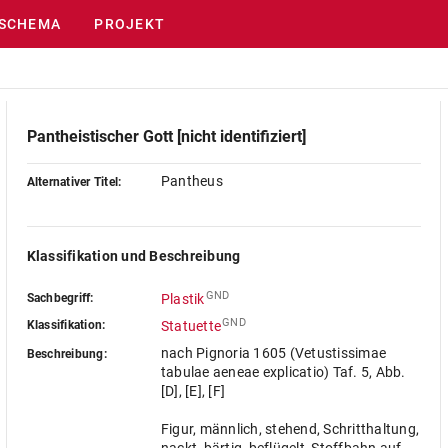
SCHEMA
PROJEKT
Pantheistischer Gott [nicht identifiziert]
Pantheus
Alternativer Titel:
Klassifikation und Beschreibung
GND
Sachbegriff:
Plastik
GND
Klassifikation:
Statuette
nach Pignoria 1605 (Vetustissimae
Beschreibung:
tabulae aeneae explicatio) Taf. 5, Abb.
[D], [E], [F]
Figur, männlich, stehend, Schritthaltung,