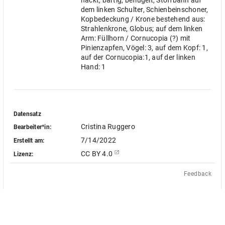
nackt, bärtig, beflügelt, Stoffbahn auf
dem linken Schulter, Schienbeinschoner,
Kopbedeckung / Krone bestehend aus:
Strahlenkrone, Globus; auf dem linken
Arm: Füllhorn / Cornucopia (?) mit
Pinienzapfen, Vögel: 3, auf dem Kopf: 1,
auf der Cornucopia:1, auf der linken
Hand: 1
Datensatz
Cristina Ruggero
Bearbeiter*in:
7/14/2022
Erstellt am:
CC BY 4.0
Lizenz:
Feedback