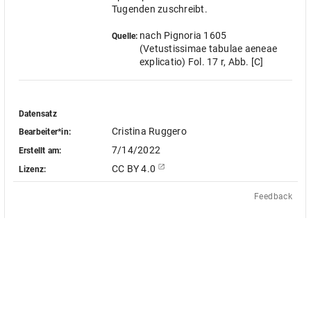
Tugenden zuschreibt.
nach Pignoria 1605
Quelle:
(Vetustissimae tabulae aeneae
explicatio) Fol. 17 r, Abb. [C]
Datensatz
Cristina Ruggero
Bearbeiter*in:
7/14/2022
Erstellt am:
CC BY 4.0
Lizenz:
Feedback