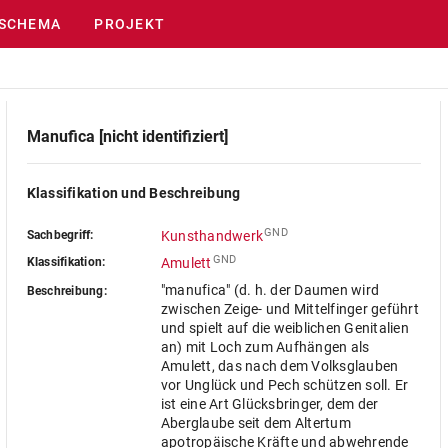
SCHEMA
PROJEKT
Manufica [nicht identifiziert]
Klassifikation und Beschreibung
GND
Sachbegriff:
Kunsthandwerk
GND
Klassifikation:
Amulett
"manufica" (d. h. der Daumen wird
Beschreibung:
zwischen Zeige- und Mittelfinger geführt
und spielt auf die weiblichen Genitalien
an) mit Loch zum Aufhängen als
Amulett, das nach dem Volksglauben
vor Unglück und Pech schützen soll. Er
ist eine Art Glücksbringer, dem der
Aberglaube seit dem Altertum
apotropäische Kräfte und abwehrende