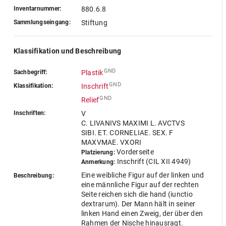
Inventarnummer:
880.6.8
Sammlungseingang:
Stiftung
Klassifikation und Beschreibung
GND
Sachbegriff:
Plastik
GND
Klassifikation:
Inschrift
GND
Relief
Inschriften:
V
C. LIVANIVS MAXIMI L. AVCTVS
SIBI. ET. CORNELIAE. SEX. F
MAXVMAE. VXORI
Vorderseite
Platzierung:
Inschrift (CIL XII 4949)
Anmerkung:
Eine weibliche Figur auf der linken und
Beschreibung:
eine männliche Figur auf der rechten
Seite reichen sich die hand (iunctio
dextrarum). Der Mann hält in seiner
linken Hand einen Zweig, der über den
Rahmen der Nische hinausragt.