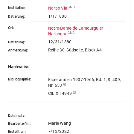
GND
Institution:
Narbo Via
1/1/1880
Datierung:
Ort:
Notre-Dame-de-Lamourguier
GND
Narbonne
12/31/1880
Datierung:
Reihe 30, Südseite, Block A4
Anmerkung:
Nachweise
Bibliographie:
Espérandieu 1907-1966, Bd. 1, S. 409,
Nr. 653
CIL XII 4949
Datensatz
Marie Wang
Bearbeiter*in:
7/13/2022
Erstellt am: