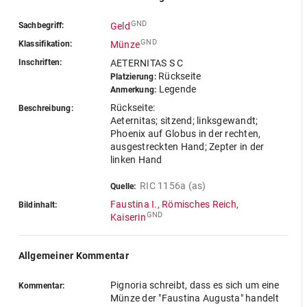
GND
Sachbegriff:
Geld
GND
Klassifikation:
Münze
Inschriften:
AETERNITAS S C
Rückseite
Platzierung:
Legende
Anmerkung:
Rückseite:
Beschreibung:
Aeternitas; sitzend; linksgewandt;
Phoenix auf Globus in der rechten,
ausgestreckten Hand; Zepter in der
linken Hand
RIC 1156a (as)
Quelle:
Faustina I., Römisches Reich,
Bildinhalt:
GND
Kaiserin
Allgemeiner Kommentar
Pignoria schreibt, dass es sich um eine
Kommentar:
Münze der "Faustina Augusta" handelt