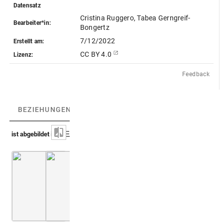
Datensatz
Cristina Ruggero, Tabea Gerngreif-
Bearbeiter*in:
Bongertz
7/12/2022
Erstellt am:
CC BY 4.0
Lizenz:
Feedback
BEZIEHUNGEN
(2)
BEZIEHUNGSGRAPH
ist abgebildet in
Pignoria 1605 (Vetustissimae tabulae aeneae explicatio)
Pignoria 1608 (Characteres Aegyptii)
Fol. 24