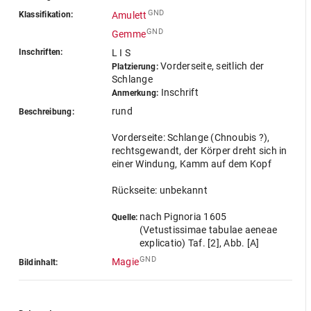
GND
Klassifikation:
Amulett
GND
Gemme
Inschriften:
L I S
Vorderseite, seitlich der
Platzierung:
Schlange
Inschrift
Anmerkung:
rund
Beschreibung:
Vorderseite: Schlange (Chnoubis ?),
rechtsgewandt, der Körper dreht sich in
einer Windung, Kamm auf dem Kopf
Rückseite: unbekannt
nach Pignoria 1605
Quelle:
(Vetustissimae tabulae aeneae
explicatio) Taf. [2], Abb. [A]
GND
Magie
Bildinhalt: