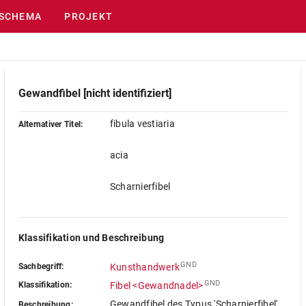
SCHEMA
PROJEKT
Gewandfibel [nicht identifiziert]
fibula vestiaria
Alternativer Titel:
acia
Scharnierfibel
Klassifikation und Beschreibung
GND
Sachbegriff:
Kunsthandwerk
GND
Klassifikation:
Fibel <Gewandnadel>
Gewandfibel des Typus 'Scharnierfibel',
Beschreibung: