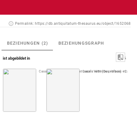
Permalink:
https://db.antiquitatum-thesaurus.eu/object/1652068
BEZIEHUNGEN
(2)
BEZIEHUNGSGRAPH
ist abgebildet in
Casali 1644 (De profanis et sacris veteribus ritibus)
Casali 1681 (De profanis et sacris 
2. Buch