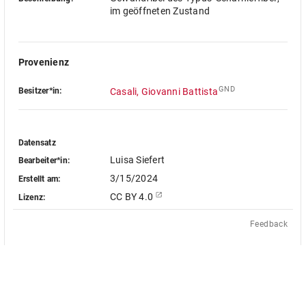
im geöffneten Zustand
Provenienz
GND
Besitzer*in:
Casali, Giovanni Battista
Datensatz
Luisa Siefert
Bearbeiter*in:
3/15/2024
Erstellt am:
CC BY 4.0
Lizenz:
Feedback