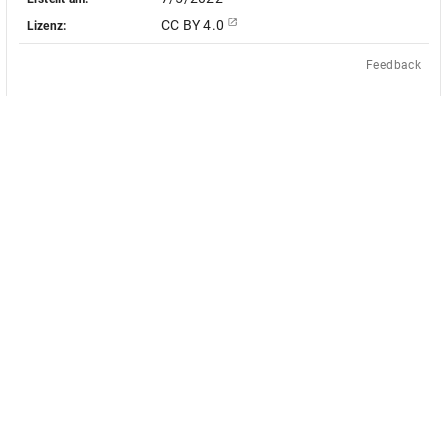
CC BY 4.0
Lizenz:
Feedback
Das Akademienvorhaben »Antiquit
le Objekt-Metadaten dieser
europäischen Bildquellen des 17. u
 - soweit nicht anders vermerkt -
des von Bund und Ländern geför
ingungen der Creative-Commons-