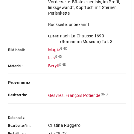
Vorderseite: Büste einer Isis, im Profil,
linksgewandt, Kopftuch mit Sternen,
Perlenkette
Rückseite: unbekannt
nach La Chausse 1690
Quelle:
(Romanum Museum) Taf. 3
GND
Magie
Bildinhalt:
GND
Isis
GND
Beryll
Material:
Provenienz
GND
Besitzer*in:
Gesvres, François Potier de
Datensatz
Cristina Ruggero
Bearbeiter*in:
7/5/2022
Erstellt am: