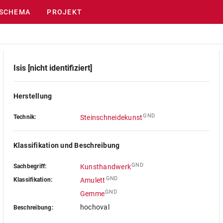
SCHEMA
PROJEKT
Isis [nicht identifiziert]
Herstellung
GND
Technik:
Steinschneidekunst
Klassifikation und Beschreibung
GND
Sachbegriff:
Kunsthandwerk
GND
Klassifikation:
Amulett
GND
Gemme
hochoval
Beschreibung: