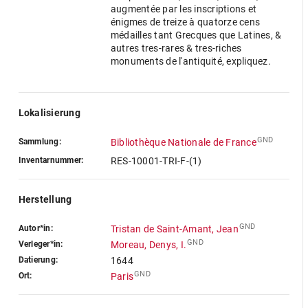
augmentée par les inscriptions et
énigmes de treize à quatorze cens
médailles tant Grecques que Latines, &
autres tres-rares & tres-riches
monuments de l'antiquité, expliquez.
Lokalisierung
GND
Sammlung:
Bibliothèque Nationale de France
Inventarnummer:
RES-10001-TRI-F-(1)
Herstellung
GND
Autor*in:
Tristan de Saint-Amant, Jean
GND
Verleger*in:
Moreau, Denys, I.
Datierung:
1644
GND
Ort:
Paris