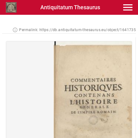
Antiquitatum Thesaurus
Permalink:
https://db.antiquitatum-thesaurus.eu/object/1641735