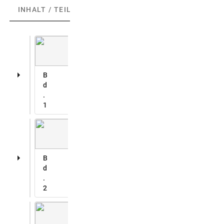
INHALT / TEILE
(3)
ABGEBILDETE ARTEFAKTE
(6)
B
d
.
1
B
d
.
2