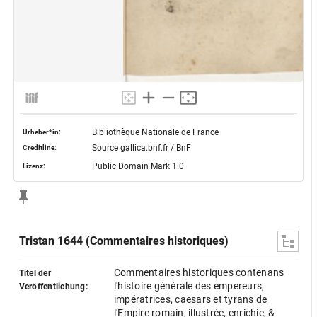
Bibliothèque Nationale de France
Urheber*in:
Source gallica.bnf.fr / BnF
Creditline:
Public Domain Mark 1.0
Lizenz:
Tristan 1644 (Commentaires historiques)
Commentaires historiques contenans
Titel der
l'histoire générale des empereurs,
Veröffentlichung:
impératrices, caesars et tyrans de
l'Empire romain, illustrée, enrichie, &