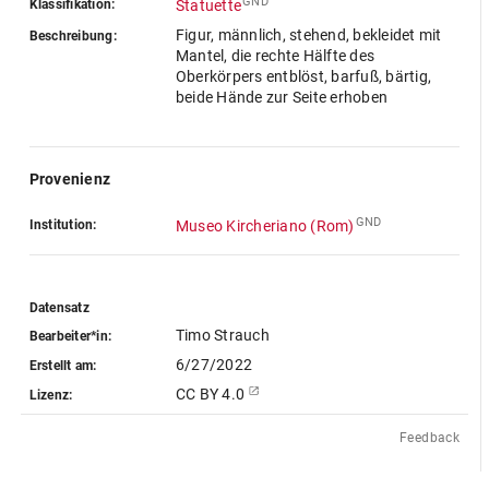
GND
Klassifikation:
Statuette
Figur, männlich, stehend, bekleidet mit
Beschreibung:
Mantel, die rechte Hälfte des
Oberkörpers entblöst, barfuß, bärtig,
beide Hände zur Seite erhoben
Provenienz
GND
Institution:
Museo Kircheriano (Rom)
Datensatz
Timo Strauch
Bearbeiter*in:
6/27/2022
Erstellt am:
CC BY 4.0
Lizenz:
Feedback