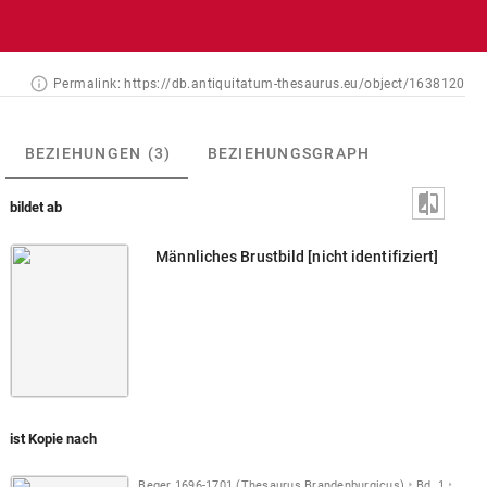
Permalink:
https://db.antiquitatum-thesaurus.eu/object/1638120
BEZIEHUNGEN
(3)
BEZIEHUNGSGRAPH
bildet ab
Männliches Brustbild [nicht identifiziert]
ist Kopie nach
Beger 1696-1701 (Thesaurus Brandenburgicus)
Bd. 1
S. 13