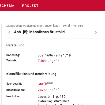
SCHEMA
PROJEKT
Montfaucon, Papiers de Montfaucon [Latin 11916]
Fol. 010 r
Abb. [B]: Männliches Brustbild
Herstellung
Datierung:
post 1696 - ante 1719
GND
Technik:
Zeichnung
Klassifikation und Beschreibung
GND
Sachbegriff:
Grafik
GND
Klassifikation:
Zeichnung
Inschriften:
beger. br. 1. p. 130
oben links
Platzierung: