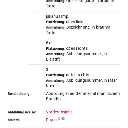
Quellenangabe, in brauner
Anmerkung:
Tinte
julianus Imp.
oben links
Platzierung:
Bezeichnung, in brauner
Anmerkung:
Tinte
6 c
oben rechts
Platzierung:
Abbildungsnummer, in
Anmerkung:
Bleistift
3
unten rechts
Platzierung:
Abbildungsnummer, in roter
Anmerkung:
Kreide
Abbildung einer Gemme mit männlichem
Beschreibung:
Brustbild
Vorderansicht
Abbildungsweise:
GND
Papier
Material: