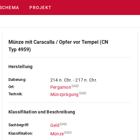
SCHEMA
PROJEKT
Münze mit Caracalla / Opfer vor Tempel (CN
Typ 4959)
Herstellung
Datierung:
214 n. Chr. - 217 n. Chr.
GND
Ort:
Pergamon
GND
Technik:
Münzprägung
Klassifikation und Beschreibung
GND
Sachbegriff:
Geld
GND
Klassifikation:
Münze