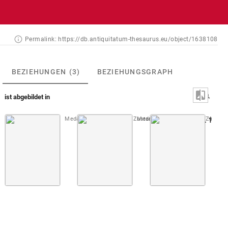
Permalink:
https://db.antiquitatum-thesaurus.eu/object/1638108
BEZIEHUNGEN
(3)
BEZIEHUNGSGRAPH
ist abgebildet in
Medaillons du Roi s.d. [1. Zustand]
Medaillons du Roi s.d. [2. Zustand
Taf. [20]
Montfa
Abb. 157: 