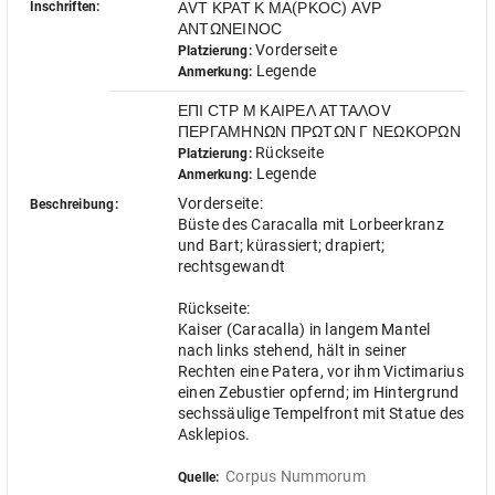
Inschriften:
ΑVΤ ΚΡΑΤ Κ ΜΑ(ΡΚΟϹ) ΑVΡ
ΑΝΤΩΝΕΙΝΟϹ
Vorderseite
Platzierung:
Legende
Anmerkung:
ΕΠΙ ϹΤΡ Μ ΚΑΙΡΕΛ ΑΤΤΑΛΟV
ΠΕΡΓΑΜΗΝΩΝ ΠΡΩΤΩΝ Γ ΝΕΩΚΟΡΩΝ
Rückseite
Platzierung:
Legende
Anmerkung:
Vorderseite:
Beschreibung:
Büste des Caracalla mit Lorbeerkranz
und Bart; kürassiert; drapiert;
rechtsgewandt
Rückseite:
Kaiser (Caracalla) in langem Mantel
nach links stehend, hält in seiner
Rechten eine Patera, vor ihm Victimarius
einen Zebustier opfernd; im Hintergrund
sechssäulige Tempelfront mit Statue des
Asklepios.
Corpus Nummorum
Quelle: