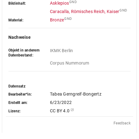
GND
Asklepios
Bildinhalt:
GND
Caracalla, Römisches Reich, Kaiser
GND
Bronze
Material:
Nachweise
Objekt in anderem
IKMK Berlin
Datenbestand:
Corpus Nummorum
Datensatz
Tabea Gerngreif-Bongertz
Bearbeiter*in:
6/23/2022
Erstellt am:
CC BY 4.0
Lizenz:
Feedback