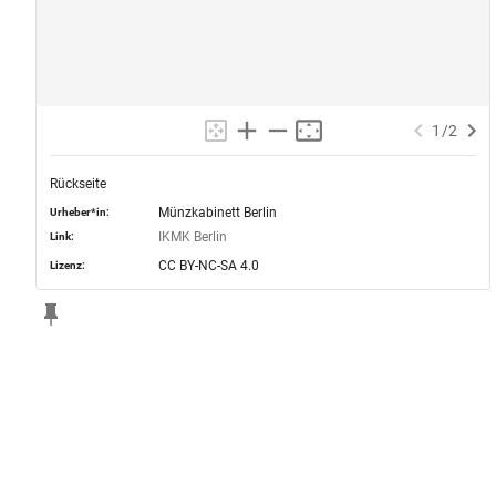
1
/
2
Rückseite
Münzkabinett Berlin
Urheber*in:
IKMK Berlin
Link:
CC BY-NC-SA 4.0
Lizenz: