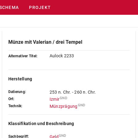
SCHEMA
PROJEKT
Münze mit Valerian / drei Tempel
Aulock 2233
Alternativer Titel:
Herstellung
Datierung:
253 n. Chr. - 260 n. Chr.
GND
Ort:
Izmir
GND
Technik:
Münzprägung
Klassifikation und Beschreibung
GND
Sachbegriff:
Geld