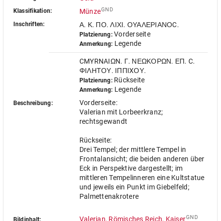
GND
Klassifikation:
Münze
Inschriften:
Α. Κ. ΠΟ. ΛΙΧΙ. ΟΥΑΛΕΡΙΑΝΟC.
Vorderseite
Platzierung:
Legende
Anmerkung:
CMYRNAIΩN. Γ. ΝΕΩΚΟΡΩΝ. ΕΠ. C.
ΦΙΛΗΤΟΥ. ΙΠΠΙXΟΥ.
Rückseite
Platzierung:
Legende
Anmerkung:
Vorderseite:
Beschreibung:
Valerian mit Lorbeerkranz;
rechtsgewandt
Rückseite:
Drei Tempel; der mittlere Tempel in
Frontalansicht; die beiden anderen über
Eck in Perspektive dargestellt; im
mittleren Tempelinneren eine Kultstatue
und jeweils ein Punkt im Giebelfeld;
Palmettenakrotere
GND
Valerian, Römisches Reich, Kaiser
Bildinhalt: