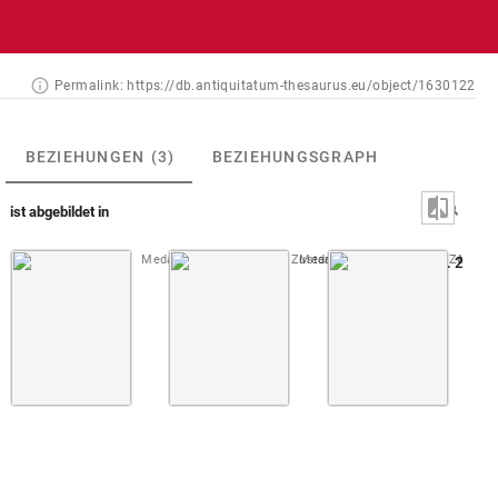
Permalink:
https://db.antiquitatum-thesaurus.eu/object/1630122
BEZIEHUNGEN
(3)
BEZIEHUNGSGRAPH
ist abgebildet in
Medaillons du Roi s.d. [1. Zustand]
Medaillons du Roi s.d. [2. Zustand
Taf. [31]
Montfa
Abb. 256: 