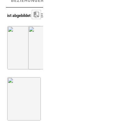
BEZIEHUNGEN
(3)
BEZIEHUNGSGRAPH
ist abgebildet in
Capello 1702 (Prodromus iconicus)
Montfaucon, Papiers de Montfaucon [Latin 11
Taf. [18], Nr. 109-112
Montfaucon 1719 (L'antiquité, 1. Aufl.)
Bd. 2,2
3. Buch