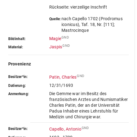
Rückseite: vierzeilige Inschrift
nach Capello 1702 (Prodromus
Quelle:
iconicus), Taf. 18, Nr. [111];
Mastrocinque
GND
Magie
Bildinhalt:
GND
Jaspis
Material:
Provenienz
GND
Besitzer*in:
Patin, Charles
12/31/1693
Datierung:
Die Gemme war im Besitz des
Anmerkung:
französischen Arztes und Numismatiker
Charles Patin, der an der Universität
Padua Inhaber eines Lehrstuhls für
Medizin und Chirurgie war.
GND
Besitzer*in:
Capello, Antonio