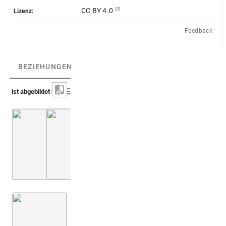
CC BY 4.0
Lizenz:
Feedback
BEZIEHUNGEN
(3)
BEZIEHUNGSGRAPH
ist abgebildet in
Capello 1702 (Prodromus iconicus)
Montfaucon, Papiers de Montfaucon [Latin 11
Taf. [39], Nr. 242-248
Montfaucon 1719 (L'antiquité, 1. Aufl.)
Bd. 2,2
3. Buch