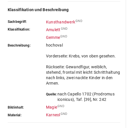
Klassifikation und Beschreibung
GND
Sachbegriff:
Kunsthandwerk
GND
Klassifikation:
Amulett
GND
Gemme
hochoval
Beschreibung:
Vorderseite: Krebs, von oben gesehen.
Rückseite: Gewandfigur, weiblich,
stehend, frontal mit leicht Schritthaltung
nach links, zwei nackte Kinder in den
Armen.
nach Capello 1702 (Prodromus
Quelle:
iconicus), Taf. [39], Nr. 242
GND
Magie
Bildinhalt:
GND
Karneol
Material: