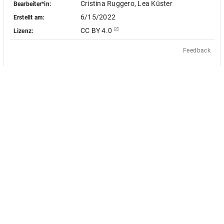
Cristina Ruggero, Lea Küster
Bearbeiter*in:
6/15/2022
Erstellt am:
CC BY 4.0
Lizenz:
Feedback
Das Akademienvorhaben »Antiquit
le Objekt-Metadaten dieser
europäischen Bildquellen des 17. u
 - soweit nicht anders vermerkt -