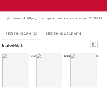
Permalink:
https://db.antiquitatum-thesaurus.eu/object/1630019
BEZIEHUNGEN
(3)
BEZIEHUNGSGRAPH
ist abgebildet in
Capello 1702 (Prodromus iconicus)
Montfaucon, Papiers de Montfauco
Taf. [01], Nr. 1-6
Montfau
Nr. 