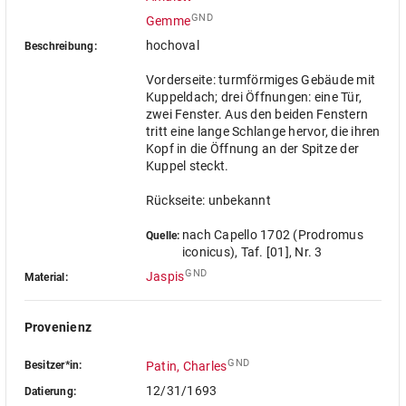
GND
Gemme
hochoval
Beschreibung:
Vorderseite: turmförmiges Gebäude mit
Kuppeldach; drei Öffnungen: eine Tür,
zwei Fenster. Aus den beiden Fenstern
tritt eine lange Schlange hervor, die ihren
Kopf in die Öffnung an der Spitze der
Kuppel steckt.
Rückseite: unbekannt
nach Capello 1702 (Prodromus
Quelle:
iconicus), Taf. [01], Nr. 3
GND
Jaspis
Material:
Provenienz
GND
Besitzer*in:
Patin, Charles
12/31/1693
Datierung: