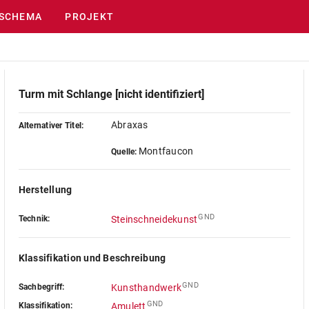
SCHEMA
PROJEKT
Turm mit Schlange [nicht identifiziert]
Abraxas
Alternativer Titel:
Montfaucon
Quelle:
Herstellung
GND
Technik:
Steinschneidekunst
Klassifikation und Beschreibung
GND
Sachbegriff:
Kunsthandwerk
GND
Klassifikation:
Amulett