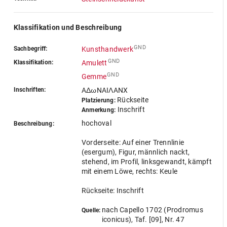
Klassifikation und Beschreibung
GND
Sachbegriff:
Kunsthandwerk
GND
Klassifikation:
Amulett
GND
Gemme
Inschriften:
AΔωNAIΛANX
Rückseite
Platzierung:
Inschrift
Anmerkung:
hochoval
Beschreibung:
Vorderseite: Auf einer Trennlinie
(esergum), Figur, männlich nackt,
stehend, im Profil, linksgewandt, kämpft
mit einem Löwe, rechts: Keule
Rückseite: Inschrift
nach Capello 1702 (Prodromus
Quelle:
iconicus), Taf. [09], Nr. 47