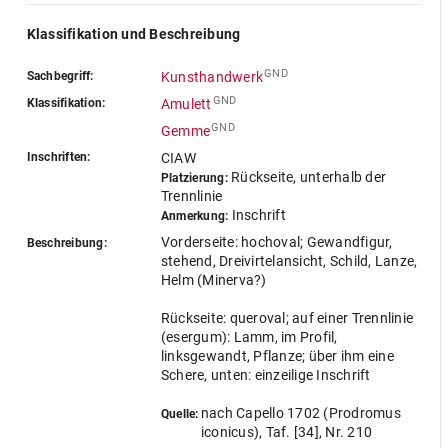
Klassifikation und Beschreibung
GND
Sachbegriff:
Kunsthandwerk
GND
Klassifikation:
Amulett
GND
Gemme
Inschriften:
CIAW
Rückseite, unterhalb der
Platzierung:
Trennlinie
Inschrift
Anmerkung:
Vorderseite: hochoval; Gewandfigur,
Beschreibung:
stehend, Dreivirtelansicht, Schild, Lanze,
Helm (Minerva?)
Rückseite: queroval; auf einer Trennlinie
(esergum): Lamm, im Profil,
linksgewandt, Pflanze; über ihm eine
Schere, unten: einzeilige Inschrift
nach Capello 1702 (Prodromus
Quelle:
iconicus), Taf. [34], Nr. 210