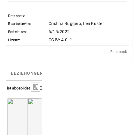
Datensatz
Cristina Ruggero, Lea Küster
Bearbeiter*in:
6/15/2022
Erstellt am:
CC BY 4.0
Lizenz:
Feedback
BEZIEHUNGEN
(5)
BEZIEHUNGSGRAPH
ist abgebildet in
Capello 1702 (Prodromus iconicus)
Montfaucon, Papiers de Montfaucon [Latin 11
Taf. [34], Nr. 207-210