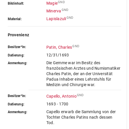
GND
Magie
Bildinhalt:
GND
Minerva
GND
Lapislazuli
Material:
Provenienz
GND
Besitzer*in:
Patin, Charles
12/31/1693
Datierung:
Die Gemme war im Besitz des
Anmerkung:
französischen Arztes und Numismatiker
Charles Patin, der an der Universität
Padua Inhaber eines Lehrstuhls für
Medizin und Chirurgie war.
GND
Besitzer*in:
Capello, Antonio
1693 - 1700
Datierung:
Capello erwarb die Sammlung von der
Anmerkung:
Tochter Charles Patins nach dessen
Tod.