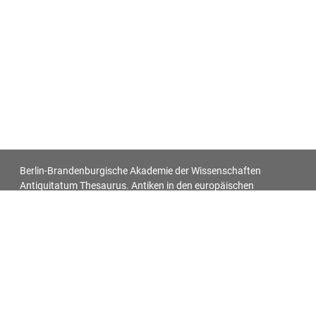
Berlin-Brandenburgische Akademie der Wissenschaften
Antiquitatum Thesaurus. Antiken in den europäischen
Bildquellen des 17. und 18. Jahrhunderts
Impressum
Datenschutz
Alle Objekt-Metadaten dieser Website können -
soweit nicht anders vermerkt - unter den Bedingungen der
Creative-Commons-Lizenz
CC BY 4.0
nachgenutzt werden.