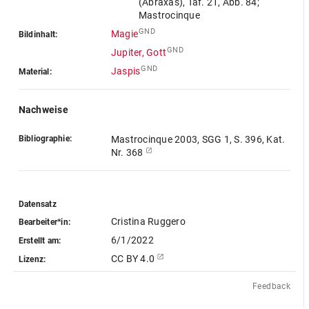
(Abraxas), Taf. 21, Abb. 84;
Mastrocinque
GND
Magie
Bildinhalt:
GND
Jupiter, Gott
GND
Jaspis
Material:
Nachweise
Bibliographie:
Mastrocinque 2003, SGG 1, S. 396, Kat.
Nr. 368
Datensatz
Cristina Ruggero
Bearbeiter*in:
6/1/2022
Erstellt am:
CC BY 4.0
Lizenz:
Feedback