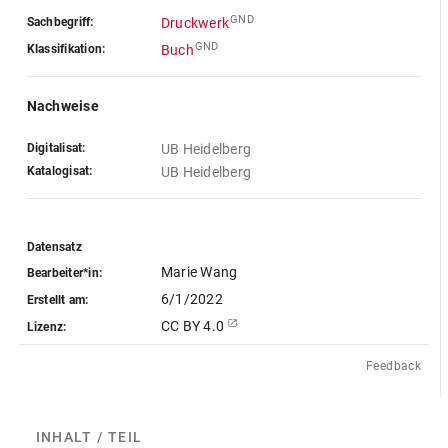
GND
Sachbegriff:
Druckwerk
GND
Klassifikation:
Buch
Nachweise
Digitalisat:
UB Heidelberg
Katalogisat:
UB Heidelberg
Datensatz
Marie Wang
Bearbeiter*in:
6/1/2022
Erstellt am:
CC BY 4.0
Lizenz:
Feedback
INHALT / TEILE
(4)
ABGEBILDETE ARTEFAKTE
(3)