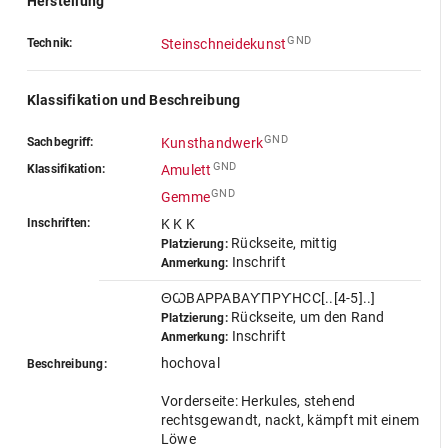
Herstellung
GND
Technik:
Steinschneidekunst
Klassifikation und Beschreibung
GND
Sachbegriff:
Kunsthandwerk
GND
Klassifikation:
Amulett
GND
Gemme
Inschriften:
K K K
Rückseite, mittig
Platzierung:
Inschrift
Anmerkung:
ΘꙌBAPPABAƳΠPƳHCC[..[4-5]..]
Rückseite, um den Rand
Platzierung:
Inschrift
Anmerkung:
hochoval
Beschreibung:
Vorderseite: Herkules, stehend
rechtsgewandt, nackt, kämpft mit einem
Löwe