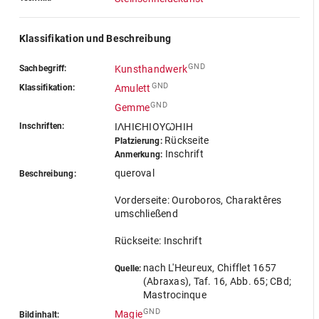
Klassifikation und Beschreibung
GND
Sachbegriff:
Kunsthandwerk
GND
Klassifikation:
Amulett
GND
Gemme
Inschriften:
IΛHIЄHIOYꙌHIH
Rückseite
Platzierung:
Inschrift
Anmerkung:
queroval
Beschreibung:
Vorderseite: Ouroboros, Charaktêres
umschließend
Rückseite: Inschrift
nach L'Heureux, Chifflet 1657
Quelle:
(Abraxas), Taf. 16, Abb. 65; CBd;
Mastrocinque
GND
Magie
Bildinhalt: