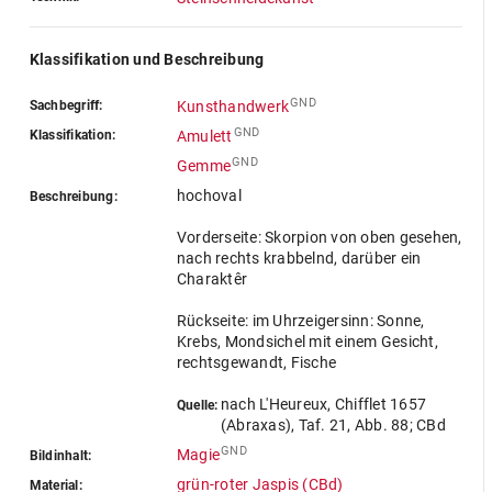
Klassifikation und Beschreibung
GND
Sachbegriff:
Kunsthandwerk
GND
Klassifikation:
Amulett
GND
Gemme
hochoval
Beschreibung:
Vorderseite: Skorpion von oben gesehen,
nach rechts krabbelnd, darüber ein
Charaktêr
Rückseite: im Uhrzeigersinn: Sonne,
Krebs, Mondsichel mit einem Gesicht,
rechtsgewandt, Fische
nach L'Heureux, Chifflet 1657
Quelle:
(Abraxas), Taf. 21, Abb. 88; CBd
GND
Magie
Bildinhalt:
grün-roter Jaspis (CBd)
Material: