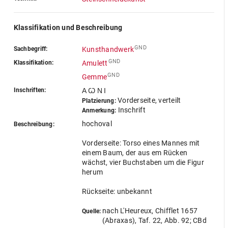
Klassifikation und Beschreibung
GND
Sachbegriff:
Kunsthandwerk
GND
Klassifikation:
Amulett
GND
Gemme
Inschriften:
Α Ꙍ Ν Ι
Vorderseite, verteilt
Platzierung:
Inschrift
Anmerkung:
hochoval
Beschreibung:
Vorderseite: Torso eines Mannes mit
einem Baum, der aus em Rücken
wächst, vier Buchstaben um die Figur
herum
Rückseite: unbekannt
nach L'Heureux, Chifflet 1657
Quelle:
(Abraxas), Taf. 22, Abb. 92; CBd