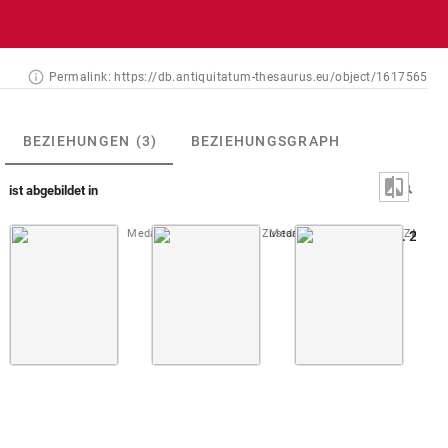
Permalink:
https://db.antiquitatum-thesaurus.eu/object/1617565
BEZIEHUNGEN
(3)
BEZIEHUNGSGRAPH
ist abgebildet in
Medaillons du Roi s.d. [1. Zustand]
Medaillons du Roi s.d. [2. Zustand
Taf. [31]
Montfa
Abb. 251: 