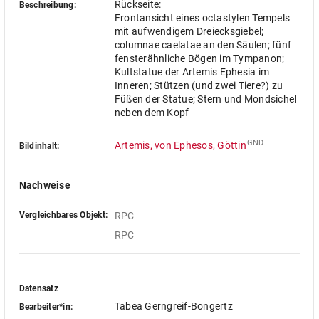
Rückseite:
Beschreibung:
Frontansicht eines octastylen Tempels
mit aufwendigem Dreiecksgiebel;
columnae caelatae an den Säulen; fünf
fensterähnliche Bögen im Tympanon;
Kultstatue der Artemis Ephesia im
Inneren; Stützen (und zwei Tiere?) zu
Füßen der Statue; Stern und Mondsichel
neben dem Kopf
GND
Artemis, von Ephesos, Göttin
Bildinhalt:
Nachweise
Vergleichbares Objekt:
RPC
RPC
Datensatz
Tabea Gerngreif-Bongertz
Bearbeiter*in: