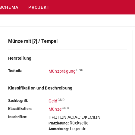
SCHEMA
PROJEKT
Münze mit [?] / Tempel
Herstellung
GND
Technik:
Münzprägung
Klassifikation und Beschreibung
GND
Sachbegriff:
Geld
GND
Klassifikation:
Münze
Inschriften:
ΠΡΩΤΩΝ ΑϹΙΑϹ EΦEϹΙΩΝ
Rückseite
Platzierung:
Legende
Anmerkung: