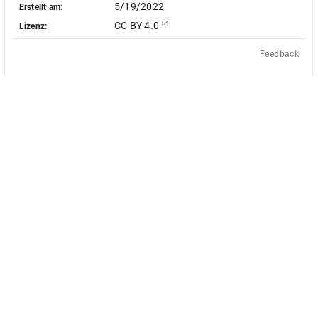
5/19/2022
Erstellt am:
CC BY 4.0
Lizenz:
Feedback
Das Akademienvorhaben »Antiquit
le Objekt-Metadaten dieser
europäischen Bildquellen des 17. u
 - soweit nicht anders vermerkt -
des von Bund und Ländern geför
ingungen der Creative-Commons-