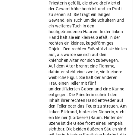
Priesterin gefüllt, die etwa drei Viertel
der Gesamthöhe hoch ist und im Profil
zu sehen ist. Sie trägt ein langes
Gewand, ein Tuch um die Schultern und
ein weiteres Tuch in den
hochgebundenen Haaren. In der linken
Hand hält sie ein kleines Gefäß, in der
rechten ein kleines, kugelförmiges
Objekt. Den rechten Fuß stützt sie hinten
auf, als würde sie sich auf den
kniehohen Altar vor sich zubewegen.
Auf dem Altar brennt eine Flamme,
dahinter steht eine zweite, viel kleinere
weibliche Figur. Sie hält der anderen
Frau einen Teller mit fünf
unidentifizierten Gaben und eine Kanne
entgegen. Die Priesterin scheint den
Inhalt ihrer rechten Hand entweder auf
den Teller oder das Feuer zu streuen. Am
linken Bildrand, hinter der Dienerin, steht
ein kleiner (Lorbeer-?)Baum. Hinter der
Szene ist die Giebelfront eines Tempels
sichtbar. Die beiden äußeren Säulen sind
mit korinthischen Kapitellen bekrönt, die