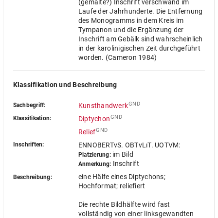
(gemalte?) Inschrift verschwand im
Laufe der Jahrhunderte. Die Entfernung
des Monogramms in dem Kreis im
Tympanon und die Ergänzung der
Inschrift am Gebälk sind wahrscheinlich
in der karolinigischen Zeit durchgeführt
worden. (Cameron 1984)
Klassifikation und Beschreibung
GND
Sachbegriff:
Kunsthandwerk
GND
Klassifikation:
Diptychon
GND
Relief
Inschriften:
ENNOBERTvS. OBTvLıT. UOTVM:
im Bild
Platzierung:
Inschrift
Anmerkung:
eine Hälfe eines Diptychons;
Beschreibung:
Hochformat; reliefiert
Die rechte Bildhälfte wird fast
vollständig von einer linksgewandten