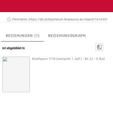
Permalink:
https://db.antiquitatum-thesaurus.eu/object/1616331
BEZIEHUNGEN
(1)
BEZIEHUNGSGRAPH
ist abgebildet in
Montfaucon 1719 (L'antiquité, 1. Aufl.)
Bd. 2,1
3. Buch
Taf