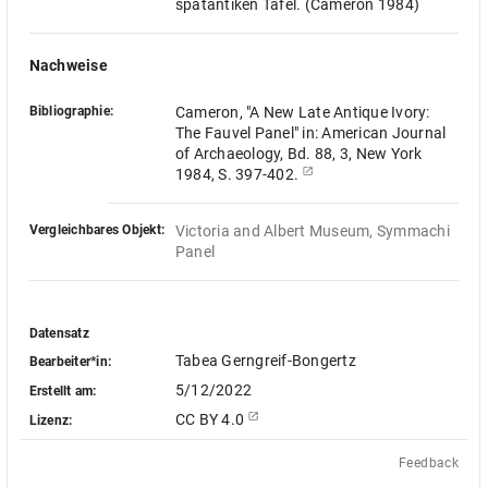
spätantiken Tafel. (Cameron 1984)
Nachweise
Bibliographie:
Cameron, "A New Late Antique Ivory:
The Fauvel Panel" in: American Journal
of Archaeology, Bd. 88, 3, New York
1984, S. 397-402.
Vergleichbares Objekt:
Victoria and Albert Museum, Symmachi 
Panel
Datensatz
Tabea Gerngreif-Bongertz
Bearbeiter*in:
5/12/2022
Erstellt am:
CC BY 4.0
Lizenz:
Feedback