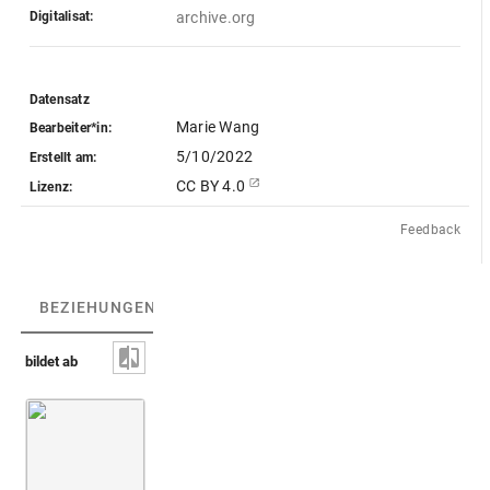
Digitalisat:
archive.org
Datensatz
Marie Wang
Bearbeiter*in:
5/10/2022
Erstellt am:
CC BY 4.0
Lizenz:
Feedback
BEZIEHUNGEN
(3)
BEZIEHUNGSGRAPH
bildet ab
Bogensistrum [nicht identifiziert]