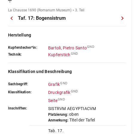
La Chausse 1690 (Romanum Museum)
3. Teil
Taf. 17: Bogensistrum
Herstellung
GND
Kupferstecher*in:
Bartoli, Pietro Santo
GND
Technik:
Kupferstich
Klassifikation und Beschreibung
GND
Sachbegriff:
Grafik
GND
Klassifikation:
Druckgrafik
GND
Seite
Inschriften:
SISTRVM AEGYPTIACVM
oben
Platzierung:
Titel der Tafel
Anmerkung:
Tab. 17.