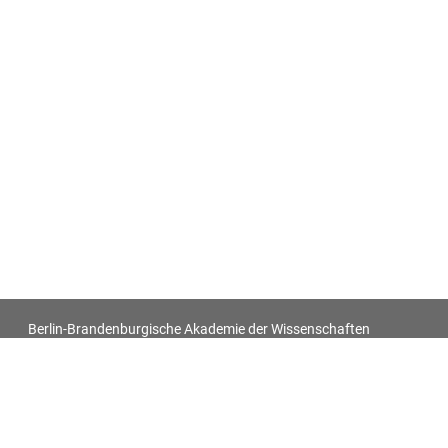
Berlin-Brandenburgische Akademie der Wissenschaften
Antiquitatum Thesaurus. Antiken in den europäischen
Bildquellen des 17. und 18. Jahrhunderts
Impressum
Datenschutz