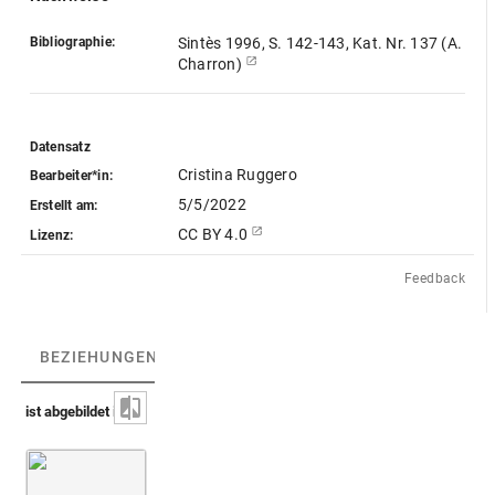
Bibliographie:
Sintès 1996, S. 142-143, Kat. Nr. 137 (A.
Charron)
Datensatz
Cristina Ruggero
Bearbeiter*in:
5/5/2022
Erstellt am:
CC BY 4.0
Lizenz:
Feedback
BEZIEHUNGEN
(1)
BEZIEHUNGSGRAPH
ist abgebildet in
Montfaucon 1724 (Supplément)
Bd. 2
6. Buch
Taf. 4