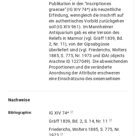
Publikation in den "Inscriptiones
graecae" (IG XIV 74*) als neuzeitliche
Erfindung, wenngleich die Inschrift auf
ein authentisches Vorbild zurückgehen
soll (IG XIV 961). Im Mannheimer
Antiquarium gab es eine Version des
Reliefs in Marmor (vgl. Gräff 1839, Bd.
2, Nr. 11), von der Gipsabgüsse
überliefert sind (vgl. Friederichs, Wolters
1885, S. 775, Nr. 1973 und iDAI.objects
Arachne ID 1227049). Die abweichenden
Proportionen und die veränderte
Anordnung der Attribute erschweren
eine Einschätzung des gegenseitigen
Abhängigkeitsverhältnisses von Relief
und Grafik.
Nachweise
Bibliographie:
IG XIV 74*
Gräff 1839, Bd. 2, S. 14, Nr. 11
Friederichs, Wolters 1885, S. 775, Nr.
1973