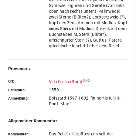
Symbole, Figuren und Geräte (von links
oben nach rechts unten): Palmwedel,
zwei Sterne (Blüten?), Lorbeerzweig (?),
Kopf des Zeus-Ammon mit Modius, Kopf
eines Stiers mit Modius, Dreieck mit dem
Buchstaben M, Stern (Blüte?),
umschnürter Stein (?), Guttus, Patera;
griechische Inschrift über dem Relief
Provenienz
GND
Ort:
Villa Giulia (Rom)
1559
Datierung:
Boissard 1597-1602: "In hortis Iulij III.
Anmerkung:
Pont. Max."
Allgemeiner Kommentar
Das Relief gilt spätestens seit der
Kommentar: