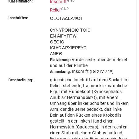
GND
Klassifikation:
Inschrift
GND
Relief
Inschriften:
ΘΕΟΙ ΑΔΕΛΦΟΙ
CΥΝΥΡΟΝΟΙC ΤΟΙC
ΕΝ ΑΙΓΥΠΤWΙ
ΘΕΟΙC
ΙCΙΑC ΑΡΧΙΕΡΕΥC
ΑΝΕΘ
Vorderseite, über dem Relief
Platzierung:
und auf der Plinthe
Inschrift (IG XIV 74*)
Anmerkung:
griechische Inschrift auf dem Sockel; im
Beschreibung:
Relief: stehende, halbnackte männliche
Figur mit Hundekopf (Kynokephalos;
Anubis? Hermanubis?)), mit einem
Umhang über linker Schulter und linkem
Arm, der die Beine bedeckt, das linke
Bein auf den Rücken eines Krokodils
gestellt, in der linken Hand einen
Hermesstab (Caduceus), in der rechten
einen Stab mit einem Globus haltend,
links und rechts der Figur verschiedene