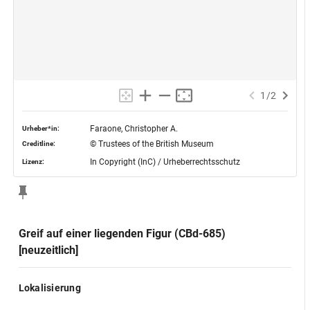
1
/
2
Faraone, Christopher A.
Urheber*in:
© Trustees of the British Museum
Creditline:
In Copyright (InC) / Urheberrechtsschutz
Lizenz:
Greif auf einer liegenden Figur (CBd-685)
[neuzeitlich]
Lokalisierung