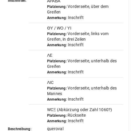
Inschriften:
ΑΡΑΒΑ
Vorderseite, über dem
Platzierung:
Greifen
Inschrift
Anmerkung:
ΘΥ / WΟ / ΥΙ
Vorderseite, links vom
Platzierung:
Greifen, in drei Zeilen
Inschrift
Anmerkung:
ΛΕ
Vorderseite, unterhalb des
Platzierung:
Greifen
Inschrift
Anmerkung:
ΛΙC
Vorderseite, unterhalb des
Platzierung:
Mannes
Inschrift
Anmerkung:
WCΞ (Abkürzung oder Ζahl 1060?)
Rückseite
Platzierung:
Inschrift
Anmerkung:
queroval
Beschreibung: