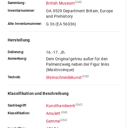
GND
Sammlung:
British Museum
Inventarnummer:
OA.9529 Department Britain, Europe
and Prehistory
Alte Inventarnummer:
G 36 (EA 56036)
Herstellung
Datierung:
16.-17. Jh.
Anmerkung:
Dem Original getreu außer für den
Palmenzweig neben der Figur links
(Mastrocinque)
GND
Technik:
Steinschneidekunst
Klassifikation und Beschreibung
GND
Sachbegriff:
Kunsthandwerk
GND
Klassifikation:
Amulett
GND
Gemme