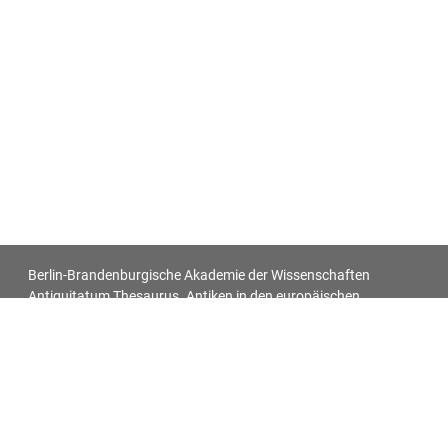
Berlin-Brandenburgische Akademie der Wissenschaften
Antiquitatum Thesaurus. Antiken in den europäischen
Bildquellen des 17. und 18. Jahrhunderts
Impressum
Datenschutz
Alle Objekt-Metadaten dieser Website können -
soweit nicht anders vermerkt - unter den Bedingungen der