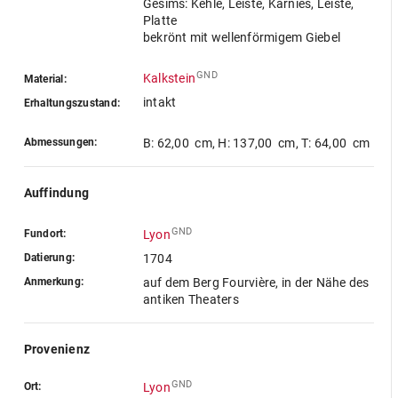
Gesims: Kehle, Leiste, Karnies, Leiste,
Platte
bekrönt mit wellenförmigem Giebel
GND
Kalkstein
Material:
intakt
Erhaltungszustand:
Abmessungen:
B: 62,00 cm
,
H: 137,00 cm
,
T: 64,00 cm
Auffindung
GND
Fundort:
Lyon
Datierung:
1704
Anmerkung:
auf dem Berg Fourvière, in der Nähe des
antiken Theaters
Provenienz
GND
Ort:
Lyon