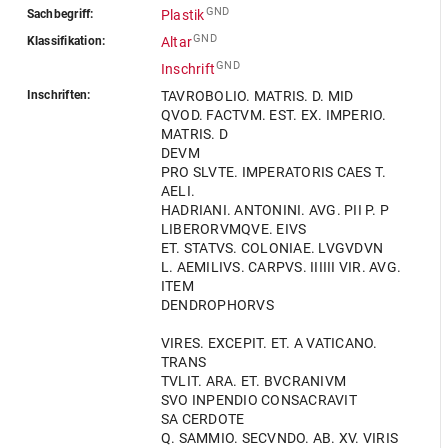
GND
Sachbegriff:
Plastik
GND
Klassifikation:
Altar
GND
Inschrift
Inschriften:
TAVROBOLIO. MATRIS. D. MID
QVOD. FACTVM. EST. EX. IMPERIO.
MATRIS. D
DEVM
PRO SLVTE. IMPERATORIS CAES T.
AELI.
HADRIANI. ANTONINI. AVG. PII P. P
LIBERORVMQVE. EIVS
ET. STATVS. COLONIAE. LVGVDVN
L. AEMILIVS. CARPVS. IIIIII VIR. AVG.
ITEM
DENDROPHORVS
VIRES. EXCEPIT. ET. A VATICANO.
TRANS
TVLIT. ARA. ET. BVCRANIVM
SVO INPENDIO CONSACRAVIT
SA CERDOTE
Q. SAMMIO. SECVNDO. AB. XV. VIRIS