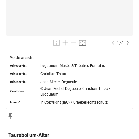
1
/
3
Vorderansicht
Lugdunum Musée & Théatres Romains
Urheber*in:
Christian Thioc
Urheber*in:
Jean-Michel Degueule
Urheber*in:
© Jean-Michel Degueule, Christian Thioc /
Creditline:
Lugdunum
In Copyright (InC) / Urheberrechtsschutz
Lizenz:
Taurobolium-Altar