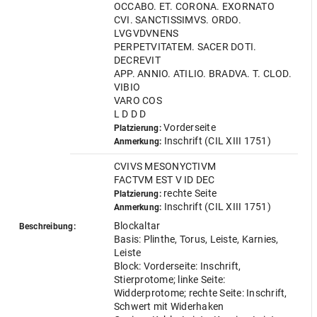
OCCABO. ET. CORONA. EXORNATO
CVI. SANCTISSIMVS. ORDO.
LVGVDVNENS
PERPETVITATEM. SACER DOTI.
DECREVIT
APP. ANNIO. ATILIO. BRADVA. T. CLOD.
VIBIO
VARO COS
L D D D
Vorderseite
Platzierung:
Inschrift (CIL XIII 1751)
Anmerkung:
CVIVS MESONYCTIVM
FACTVM EST V ID DEC
rechte Seite
Platzierung:
Inschrift (CIL XIII 1751)
Anmerkung:
Blockaltar
Beschreibung:
Basis: Plinthe, Torus, Leiste, Karnies,
Leiste
Block: Vorderseite: Inschrift,
Stierprotome; linke Seite:
Widderprotome; rechte Seite: Inschrift,
Schwert mit Widerhaken