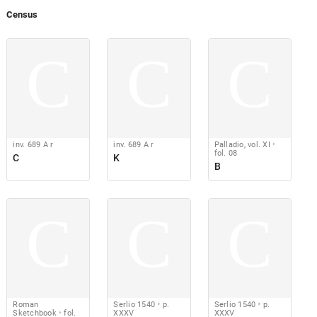
Census
C
C
C
inv. 689 A r
inv. 689 A r
Palladio, vol. XI
fol. 08
C
K
B
C
C
C
Roman
Serlio 1540
p.
Serlio 1540
p.
Sketchbook
fol.
XXXV
XXXV