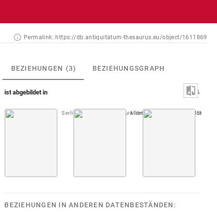
Permalink:
https://db.antiquitatum-thesaurus.eu/object/1611869
BEZIEHUNGEN
(3)
BEZIEHUNGSGRAPH
ist abgebildet in
Serlio 1569 (De architectura libri quinque)
Montfaucon, Papiers de Montfauco
3. Buch
S. 104
Montfau
BEZIEHUNGEN IN ANDEREN DATENBESTÄNDEN: