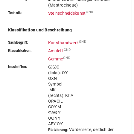
(Mastrocinque)
GND
Technik:
Steinschneidekunst
Klassifikation und Beschreibung
GND
Sachbegriff:
Kunsthandwerk
GND
Klassifikation:
Amulett
GND
Gemme
Inschriften:
ꙌꙌC
(links): OƳ
OXN
Symbol
-MK
(rechts): KГA
OPACIL
COƳM
ΦΔΘƳ
OΘNƳ
AEƳOƳ
Vorderseite, seitlich der
Platzierung: