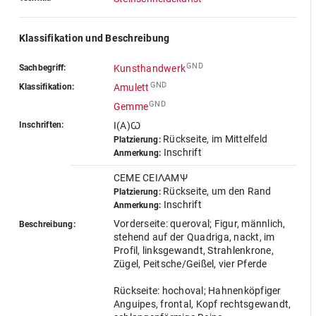
Klassifikation und Beschreibung
GND
Sachbegriff:
Kunsthandwerk
GND
Klassifikation:
Amulett
GND
Gemme
Inschriften:
I(A)Ꙍ
Rückseite, im Mittelfeld
Platzierung:
Inschrift
Anmerkung:
CEME CEIΛAMѰ
Rückseite, um den Rand
Platzierung:
Inschrift
Anmerkung:
Vorderseite: queroval; Figur, männlich,
Beschreibung:
stehend auf der Quadriga, nackt, im
Profil, linksgewandt, Strahlenkrone,
Zügel, Peitsche/Geißel, vier Pferde
Rückseite: hochoval; Hahnenköpfiger
Anguipes, frontal, Kopf rechtsgewandt,