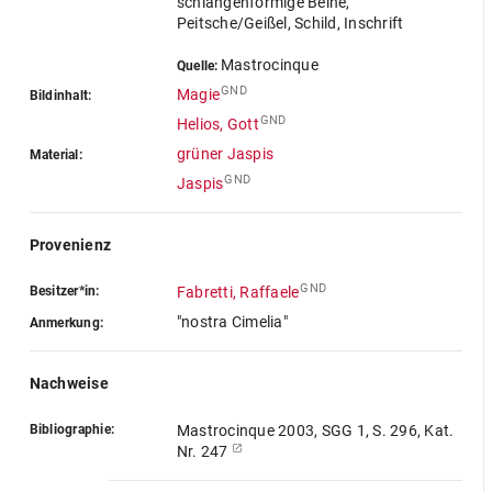
schlangenförmige Beine,
Peitsche/Geißel, Schild, Inschrift
Mastrocinque
Quelle:
GND
Magie
Bildinhalt:
GND
Helios, Gott
grüner Jaspis
Material:
GND
Jaspis
Provenienz
GND
Besitzer*in:
Fabretti, Raffaele
"nostra Cimelia"
Anmerkung:
Nachweise
Bibliographie:
Mastrocinque 2003, SGG 1, S. 296, Kat.
Nr. 247