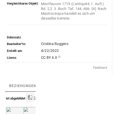
Vergleichbares Objekt:
Montfaucon 1719 (L'antiquité, 1. Aufl.)  
Bd. 2,2  3. Buch  Taf. 144, Abb. [A]  Nach 
Mastrocinque handelt es sich um 
diesselbe Gemme.
Datensatz
Cristina Ruggero
Bearbeiter*in:
4/22/2022
Erstellt am:
CC BY 4.0
Lizenz:
Feedback
BEZIEHUNGEN
(4)
BEZIEHUNGSGRAPH
ist abgebildet in
Fabretti 1702 (Inscriptionum)
Montfaucon, Papiers de Montfaucon [Latin 11
S. 532
Abb. [A] Nr. 