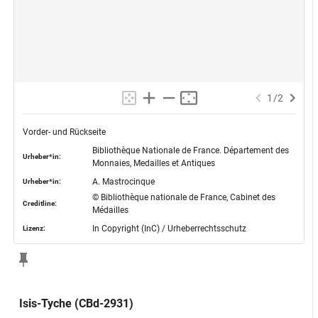
1
/
2
Vorder- und Rückseite
Bibliothèque Nationale de France. Département des
Urheber*in:
Monnaies, Medailles et Antiques
A. Mastrocinque
Urheber*in:
© Bibliothèque nationale de France, Cabinet des
Creditline:
Médailles
In Copyright (InC) / Urheberrechtsschutz
Lizenz:
Isis-Tyche (CBd-2931)