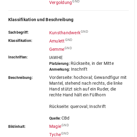
GND
Vergoldung
Klassifikation und Beschreibung
GND
Sachbegriff:
Kunsthandwerk
GND
Klassifikation:
Amulett
GND
Gemme
Inschriften:
IAWHE
Rückseite, in der Mitte
Platzierung:
Inschrift
Anmerkung:
Vorderseite: hochoval; Gewandfigur mit
Beschreibung:
Mantel, stehend nach rechts, die linke
Hand stützt sich auf ein Ruder, die
rechte Hand hält ein Füllhorn
Rückseite: queroval; Inschrift
CBd
Quelle:
GND
Magie
Bildinhalt:
GND
Tyche