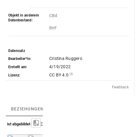
Objekt in anderem
CBd
Datenbestand:
BnF 
Datensatz
Cristina Ruggero
Bearbeiter*in:
4/19/2022
Erstellt am:
CC BY 4.0
Lizenz:
Feedback
BEZIEHUNGEN
(4)
BEZIEHUNGSGRAPH
ist abgebildet in