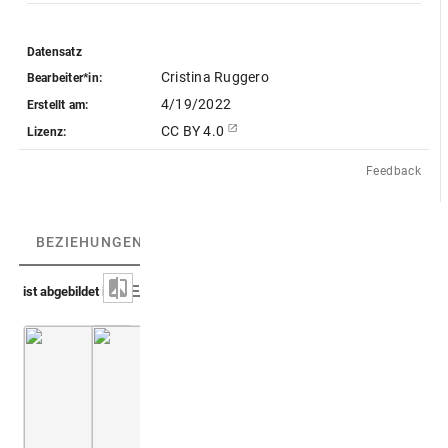
Datensatz
Cristina Ruggero
Bearbeiter*in:
4/19/2022
Erstellt am:
CC BY 4.0
Lizenz:
Feedback
BEZIEHUNGEN
(3)
BEZIEHUNGSGRAPH
ist abgebildet in
Du Molinet 1692 (Cabinet S.te Genevieve)
Montfaucon, Papiers de Montfaucon [Latin 11
1. Teil
Taf. 30