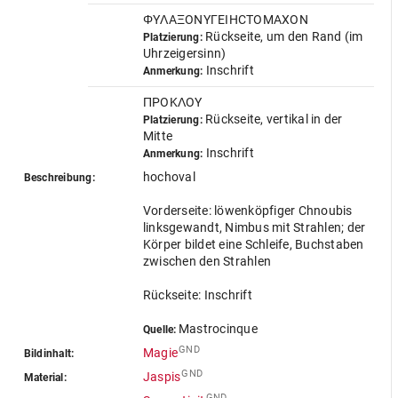
ΦYΛAΞONYΓEIHCTOMAXON
Rückseite, um den Rand (im
Platzierung:
Uhrzeigersinn)
Inschrift
Anmerkung:
ΠPOKΛOY
Rückseite, vertikal in der
Platzierung:
Mitte
Inschrift
Anmerkung:
hochoval
Beschreibung:
Vorderseite: löwenköpfiger Chnoubis
linksgewandt, Nimbus mit Strahlen; der
Körper bildet eine Schleife, Buchstaben
zwischen den Strahlen
Rückseite: Inschrift
Mastrocinque
Quelle:
GND
Magie
Bildinhalt:
GND
Jaspis
Material:
GND