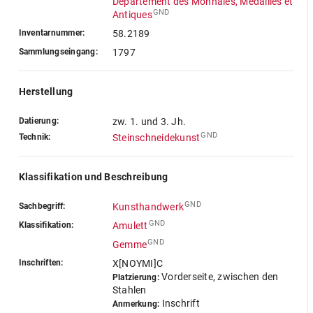
Département des Monnaies, Medailles et
GND
Antiques
Inventarnummer:
58.2189
Sammlungseingang:
1797
Herstellung
Datierung:
zw. 1. und 3. Jh.
GND
Technik:
Steinschneidekunst
Klassifikation und Beschreibung
GND
Sachbegriff:
Kunsthandwerk
GND
Klassifikation:
Amulett
GND
Gemme
Inschriften:
X[NOYMI]C
Vorderseite, zwischen den
Platzierung:
Stahlen
Inschrift
Anmerkung: