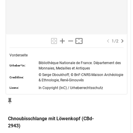
1
/
2
Vorderseite
Bibliothèque Nationale de France. Département des
Urheber*in:
Monnaies, Medailles et Antiques
© Serge Oboukhoff; © BnF-CNRS-Maison Archéologie
Creditline:
& Ethnologie, René-Ginouvés
In Copyright (InC) / Urheberrechtsschutz
Lizenz:
Chnoubisschlange mit Löwenkopf (CBd-
2943)