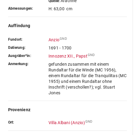
Arachne
Quelle:
Abmessungen:
H: 63,00 cm
Auffindung
GND
Fundort:
Anzio
Datierung:
1691 - 1700
GND
Ausgräber*in:
Innozenz XII., Papst
Anmerkung:
gefunden zusammen mit einem
Rundaltar für die Winde (MC 1956),
einem Rundaltar für die Tranquilitas (MC
1955) und einem Rundaltar ohne
Inschrift (verschollen?); vgl. Stuart
Jones
Provenienz
GND
Ort:
Villa Albani (Anzio)