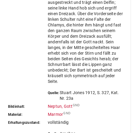
ausgestreckt und trägt einen Delfin;
seine linke Hand hob sich und ergriff
einen Dreizack. Über die Vorderseite der
linken Schulter ruht eine Falte der
Chlamys, die hinter ihm hängt und fast
den ganzen Raum zwischen seinem
Körper und dem Dreizack ausfüllt;
andernfalls ist der Gott nackt. Sein
langes, in der Mitte gescheiteltes Haar
erhebt sich von der Stirn und fällt zu
beiden Seiten des Gesichts herab; der
Schnurrbart lässt die Lippen ganz
unbedeckt; Der Bart ist gescheitelt und
kräuselt sich symmetrisch auf jeder
Seite.
Stuart Jones 1912, S. 327, Kat.
Quelle:
Nr. 23a
GND
Neptun, Gott
Bildinhalt:
GND
Marmor
Material:
vollständig
Erhaltungszustand: