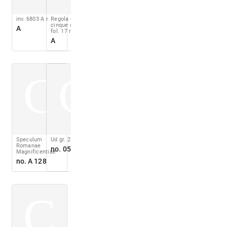
inv. 6803 A r
Regola de li
cinque ordini
A
fol. 17 r
A
C
C
Speculum
Ud gr. 2° 15
Romanae
no. 050
Magnificentiae
no. A 128
C