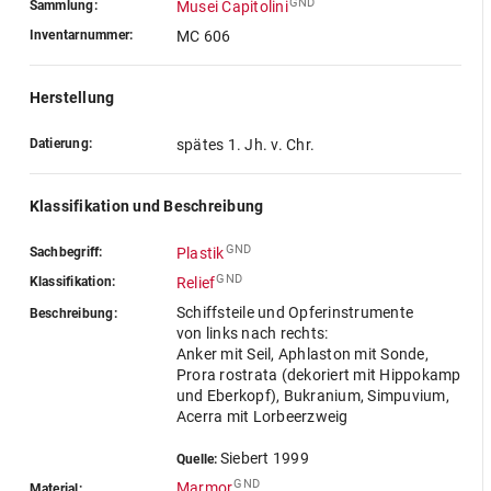
GND
Sammlung:
Musei Capitolini
Inventarnummer:
MC 606
Herstellung
Datierung:
spätes 1. Jh. v. Chr.
Klassifikation und Beschreibung
GND
Sachbegriff:
Plastik
GND
Klassifikation:
Relief
Schiffsteile und Opferinstrumente
Beschreibung:
von links nach rechts:
Anker mit Seil, Aphlaston mit Sonde,
Prora rostrata (dekoriert mit Hippokamp
und Eberkopf), Bukranium, Simpuvium,
Acerra mit Lorbeerzweig
Siebert 1999
Quelle:
GND
Marmor
Material: