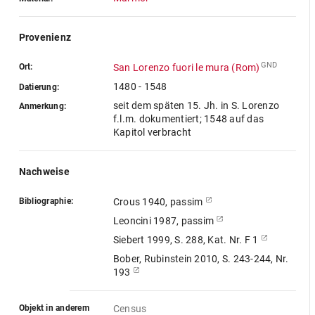
Provenienz
GND
Ort:
San Lorenzo fuori le mura (Rom)
1480 - 1548
Datierung:
seit dem späten 15. Jh. in S. Lorenzo
Anmerkung:
f.l.m. dokumentiert; 1548 auf das
Kapitol verbracht
Nachweise
Bibliographie:
Crous 1940, passim
Leoncini 1987, passim
Siebert 1999, S. 288, Kat. Nr. F 1
Bober, Rubinstein 2010, S. 243-244, Nr.
193
Objekt in anderem
Census