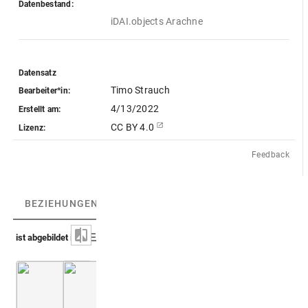
Datenbestand:
iDAI.objects Arachne
Datensatz
Timo Strauch
Bearbeiter*in:
4/13/2022
Erstellt am:
CC BY 4.0
Lizenz:
Feedback
BEZIEHUNGEN
(7)
BEZIEHUNGSGRAPH
ist abgebildet in
Der Fries aus San Lorenzo mit Opfergerät und Schiffsteile
Hohenburg [um 1610] (Thesaurus Hieroglyph