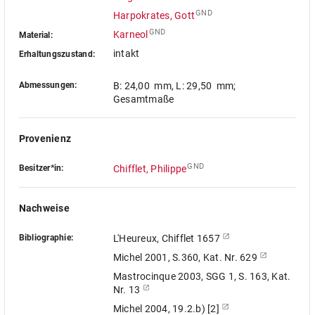
GND
Harpokrates, Gott
GND
Karneol
Material:
intakt
Erhaltungszustand:
Abmessungen:
B: 24,00 mm
,
L: 29,50 mm
;
Gesamtmaße
Provenienz
GND
Besitzer*in:
Chifflet, Philippe
Nachweise
Bibliographie:
L'Heureux, Chifflet 1657
Michel 2001, S.360, Kat. Nr. 629
Mastrocinque 2003, SGG 1, S. 163, Kat.
Nr. 13
Michel 2004, 19.2.b) [2]