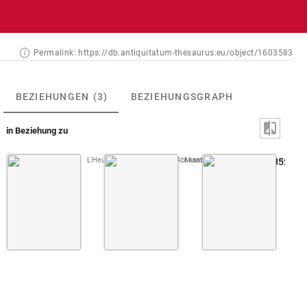
Permalink:
https://db.antiquitatum-thesaurus.eu/object/1603583
BEZIEHUNGEN
(3)
BEZIEHUNGSGRAPH
in Beziehung zu
L'Heureux, Chifflet 1657 (Abraxas)
Montfaucon 1719 (L'antiquité, 1. Au
Taf. 09
Abb. 35: Har
Har