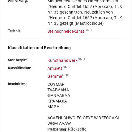
Anmerkung:
Möglicherweise nach einem Vorbild in
L'Heureux, Chifflet 1657 (Abraxas), Tf. 9,
Nr. 35 geschnitten. Neuzeitlich von
L'Heureux, Chifflet 1657 (Abraxas), Tf. 9,
Nr. 35 gezeigt (Mastrocinque)
GND
Technik:
Steinschneidekunst
Klassifikation und Beschreibung
GND
Sachbegriff:
Kunsthandwerk
GND
Klassifikation:
Amulett
GND
Gemme
Inschriften:
COYMAP
TAABΛΑNA
ΘANAΛBAA
KPAMAXA
MAPΛ
ACAEHI CHWCIEC OEYE W BEECCAKA
WΘM ΛAΔW
Rückseite
Platzierung: