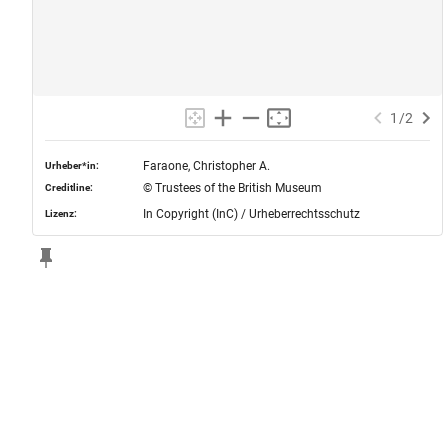
1
/
2
Faraone, Christopher A.
Urheber*in:
© Trustees of the British Museum
Creditline:
In Copyright (InC) / Urheberrechtsschutz
Lizenz: