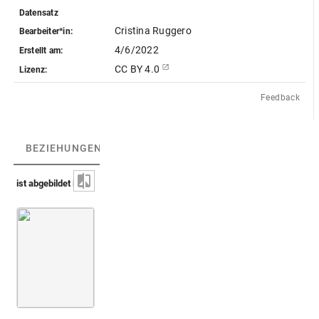
Datensatz
Cristina Ruggero
Bearbeiter*in:
4/6/2022
Erstellt am:
CC BY 4.0
Lizenz:
Feedback
BEZIEHUNGEN
(1)
BEZIEHUNGSGRAPH
ist abgebildet in
Montfaucon 1724 (Supplément)
Bd. 2
7. Buch
Taf. 52+