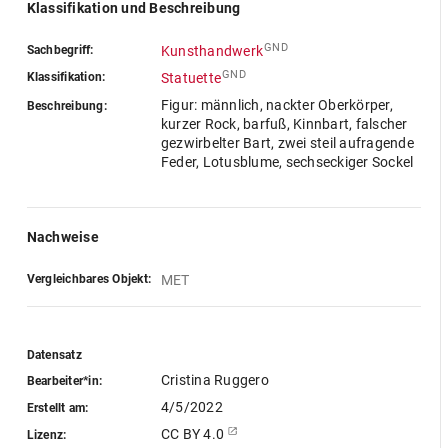
Klassifikation und Beschreibung
GND
Sachbegriff:
Kunsthandwerk
GND
Klassifikation:
Statuette
Figur: männlich, nackter Oberkörper,
Beschreibung:
kurzer Rock, barfuß, Kinnbart, falscher
gezwirbelter Bart, zwei steil aufragende
Feder, Lotusblume, sechseckiger Sockel
Nachweise
Vergleichbares Objekt:
MET
Datensatz
Cristina Ruggero
Bearbeiter*in:
4/5/2022
Erstellt am:
CC BY 4.0
Lizenz: