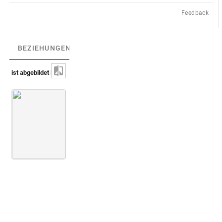
Feedback
BEZIEHUNGEN
(1)
BEZIEHUNGSGRAPH
ist abgebildet in
Montfaucon 1724 (Supplément)
Bd. 2
7. Buch
Taf. 53