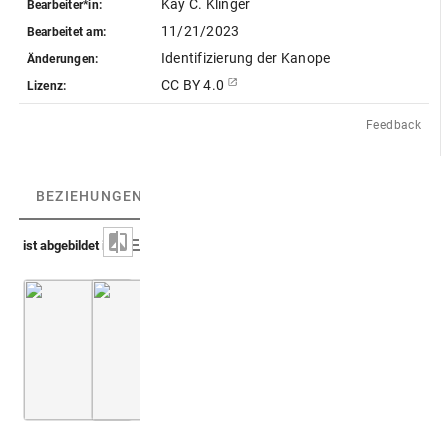
Kay C. Klinger
Bearbeiter*in:
11/21/2023
Bearbeitet am:
Identifizierung der Kanope
Änderungen:
CC BY 4.0
Lizenz:
Feedback
BEZIEHUNGEN
(2)
BEZIEHUNGSGRAPH
ist abgebildet in
Montfaucon, Papiers de Montfaucon [Latin 11911]
Montfaucon 1724 (Supplément)
Bd. 2
Fol. 51
6. B