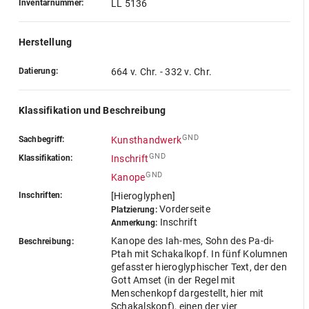
Inventarnummer:
LL 5136
Herstellung
Datierung:
664 v. Chr. - 332 v. Chr.
Klassifikation und Beschreibung
GND
Sachbegriff:
Kunsthandwerk
GND
Klassifikation:
Inschrift
GND
Kanope
Inschriften:
[Hieroglyphen]
Vorderseite
Platzierung:
Inschrift
Anmerkung:
Kanope des Iah-mes, Sohn des Pa-di-
Beschreibung:
Ptah mit Schakalkopf. In fünf Kolumnen
gefasster hieroglyphischer Text, der den
Gott Amset (in der Regel mit
Menschenkopf dargestellt, hier mit
Schakalskopf), einen der vier