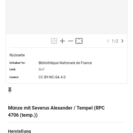
1
/
2
Rückseite
Bibliothèque Nationale de France
Urheber*in:
BnF
Link:
CC BY-NC-SA 4.0
Lizenz:
Münze mit Severus Alexander / Tempel (RPC
4706 (temp.))
Herstellung