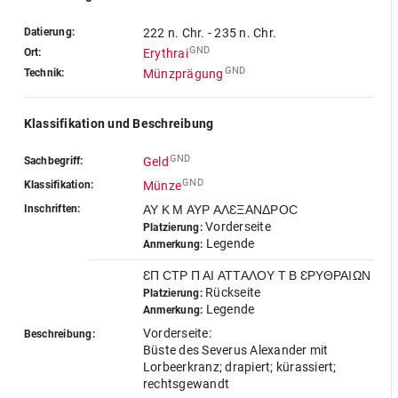
Datierung:
222 n. Chr. - 235 n. Chr.
GND
Ort:
Erythrai
GND
Technik:
Münzprägung
Klassifikation und Beschreibung
GND
Sachbegriff:
Geld
GND
Klassifikation:
Münze
Inschriften:
ΑΥ Κ Μ ΑΥΡ ΑΛƐΞΑΝΔΡΟϹ
Vorderseite
Platzierung:
Legende
Anmerkung:
ƐΠ ϹΤΡ Π ΑΙ ΑΤΤΑΛΟΥ Τ Β ƐΡΥΘΡΑΙΩΝ
Rückseite
Platzierung:
Legende
Anmerkung:
Vorderseite:
Beschreibung:
Büste des Severus Alexander mit
Lorbeerkranz; drapiert; kürassiert;
rechtsgewandt