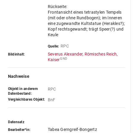
Rückseite:
Frontansicht eines tetrastylen Tempels
(mit oder ohne Rundbogen); im Inneren
eine zugewandte Kultstatue (Herakles?);
Kopf rechtsgewandt; trägt Speer(?) und
Keule
RPC
Quelle:
Severus Alexander, Römisches Reich,
Bildinhalt:
GND
Kaiser
Nachweise
Objekt in anderem
RPC
Datenbestand:
Vergleichbares Objekt:
BnF
Datensatz
Tabea Gerngreif-Bongertz
Bearbeiter*in: