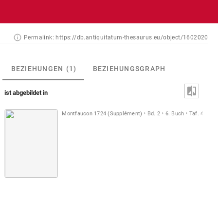
Permalink:
https://db.antiquitatum-thesaurus.eu/object/1602020
BEZIEHUNGEN
(1)
BEZIEHUNGSGRAPH
ist abgebildet in
Montfaucon 1724 (Supplément)
Bd. 2
6. Buch
Taf. 47
A