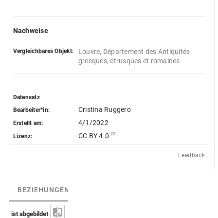
Nachweise
Vergleichbares Objekt:
Louvre, Département des Antiquités 
grecques, étrusques et romaines
Datensatz
Cristina Ruggero
Bearbeiter*in:
4/1/2022
Erstellt am:
CC BY 4.0
Lizenz:
Feedback
BEZIEHUNGEN
(1)
BEZIEHUNGSGRAPH
ist abgebildet in