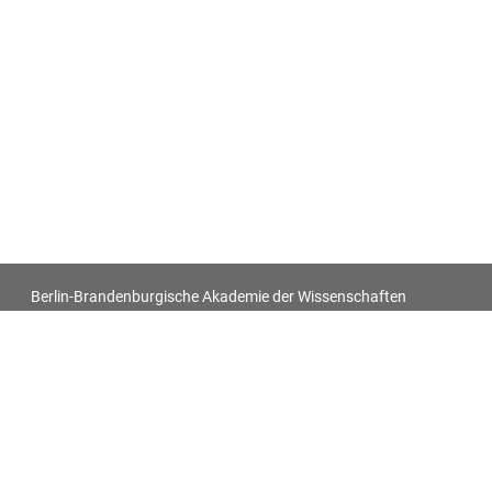
Berlin-Brandenburgische Akademie der Wissenschaften
Antiquitatum Thesaurus. Antiken in den europäischen
Bildquellen des 17. und 18. Jahrhunderts
Impressum
Datenschutz
Alle Objekt-Metadaten dieser Website können -
soweit nicht anders vermerkt - unter den Bedingungen der