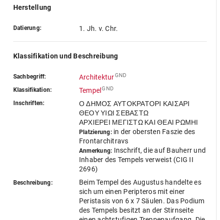
Herstellung
Datierung:
1. Jh. v. Chr.
Klassifikation und Beschreibung
GND
Sachbegriff:
Architektur
GND
Klassifikation:
Tempel
Inschriften:
Ο ΔΗΜΟΣ ΑΥΤΟΚΡΑΤΟΡΙ ΚΑΙΣΑΡΙ
ΘΕΟΥ ΥΙΩΙ ΣΕΒΑΣΤΩ
ΑΡΧΙΕΡΕΙ ΜΕΓΙΣΤΩ ΚΑΙ ΘΕΑΙ ΡΩΜΗΙ
in der obersten Faszie des
Platzierung:
Frontarchitravs
Inschrift, die auf Bauherr und
Anmerkung:
Inhaber des Tempels verweist (CIG II
2696)
Beim Tempel des Augustus handelte es
Beschreibung:
sich um einen Peripteros mit einer
Peristasis von 6 x 7 Säulen. Das Podium
des Tempels besitzt an der Stirnseite
einen achtstufigen Treppenaufgang. Die