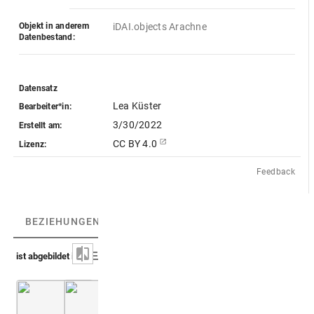
Objekt in anderem
iDAI.objects Arachne
Datenbestand:
Datensatz
Lea Küster
Bearbeiter*in:
3/30/2022
Erstellt am:
CC BY 4.0
Lizenz:
Feedback
BEZIEHUNGEN
(5)
INHALT / TEILE
(1)
BEZIEH
ist abgebildet in
Spon, Wheler 1678 (Voyage)
Montfaucon, Papiers de Montfaucon [Latin 11
Bd. 1
S. 362 < Taf. 2: