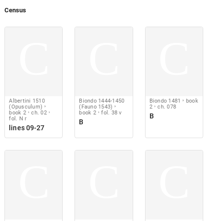
Census
C
C
C
Albertini 1510
Biondo 1444-1450
Biondo 1481
book
(Opusculum)
(Fauno 1543)
2
ch. 078
book 2
ch. 02
book 2
fol. 38 v
B
fol. N r
B
lines 09-27
C
C
C