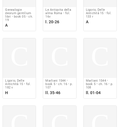
Genealogie
Le Antiqvita della
Ligorio, Delle
deorum gentilium
alma Roma
fol.
Antichità 15
fol.
libri
book 05
ch.
16v
133 r
19
l. 20-26
A
A
C
C
C
Ligorio, Delle
Marliani 1544
Marliani 1544
Antichità 15
fol.
book 5
ch. 16
p.
book 5
ch. 16
p.
182 v
107
108
H
ll. 35-46
ll. 01-04
C
C
C