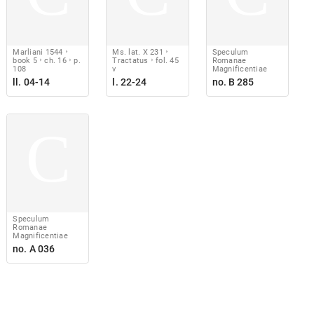
Marliani 1544
Ms. lat. X 231
Speculum
book 5
ch. 16
p.
Tractatus
fol. 45
Romanae
108
v
Magnificentiae
ll. 04-14
l. 22-24
no. B 285
C
Speculum
Romanae
Magnificentiae
no. A 036