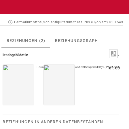
Permalink:
https://db.antiquitatum-thesaurus.eu/object/1601549
BEZIEHUNGEN
(2)
BEZIEHUNGSGRAPH
ist abgebildet in
Lauro 1612 [1637] (Antiquae urbis splendor)
Montfaucon 1719 (L'antiquité, 1. Au
Taf. 031
BEZIEHUNGEN IN ANDEREN DATENBESTÄNDEN: