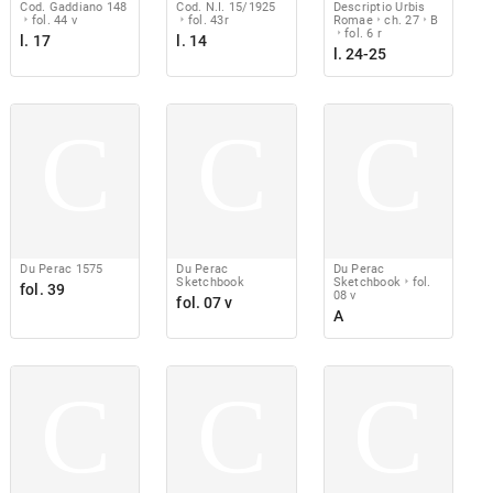
Cod. Gaddiano 148
Cod. N.I. 15/1925
Descriptio Urbis
fol. 44 v
fol. 43r
Romae
ch. 27
B
fol. 6 r
l. 17
l. 14
l. 24-25
C
C
C
Du Perac 1575
Du Perac
Du Perac
Sketchbook
Sketchbook
fol.
fol. 39
08 v
fol. 07 v
A
C
C
C